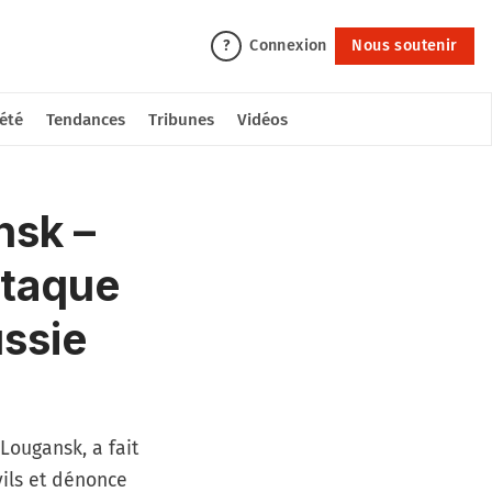
Connexion
Nous soutenir
?
été
Tendances
Tribunes
Vidéos
nsk –
ttaque
ussie
Lougansk, a fait
vils et dénonce