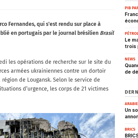
PIB PA
Franc
écon
rco Fernandes, qui s'est rendu sur place à
blié en portugais par le journal brésilien
Brasil
PÉTRO
Le ma
trois
NEWS
di les opérations de recherche sur le site du
Quand
ces armées ukrainiennes contre un dortoir
de dé
a région de Lougansk. Selon le service de
tuations d’urgence, les corps de 21 victimes
DERN
ARABI
Un s
annon
BRICS
BRICS