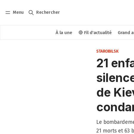
Menu
Rechercher
À la une
🔴 Fil d'actualité
Grand a
STAROBILSK
21 enf
silenc
de Kie
conda
Le bombardement
21 morts et 63 