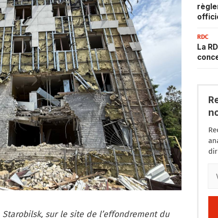
règle
offic
RDC
La RD
conce
R
n
Re
an
di
Starobilsk, sur le site de l’effondrement du