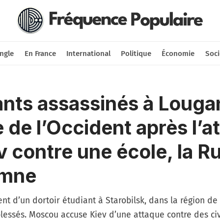
Nous soutenir
Connexion
ngle
En France
International
Politique
Économie
Soci
ants assassinés à Louga
e de l’Occident après l’a
v contre une école, la R
mne
 d’un dortoir étudiant à Starobilsk, dans la région de 
blessés. Moscou accuse Kiev d’une attaque contre des ci