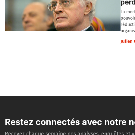
per
La mort
pouvoir
réducti
organis
Julien
Restez connectés avec notre n
Recevez chaque semaine nos analyses, enquêtes et v