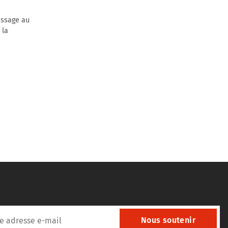
assage au
 la
Nous soutenir