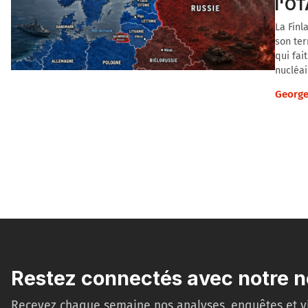
l'O
La Finl
son ter
qui fai
nucléai
George
Restez connectés avec notre n
Recevez chaque semaine nos analyses, enquêtes et v