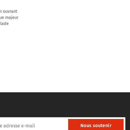
en ouvrant
que majeur
alade
Nous soutenir