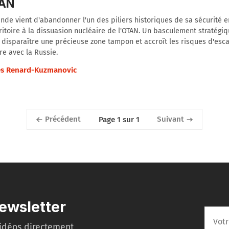
TAN
ande vient d'abandonner l'un des piliers historiques de sa sécurité 
ritoire à la dissuasion nucléaire de l'OTAN. Un basculement stratégi
t disparaître une précieuse zone tampon et accroît les risques d'esc
re avec la Russie.
s Renard-Kuzmanovic
Précédent
Suivant
Page 1 sur 1
ewsletter
idéos directement