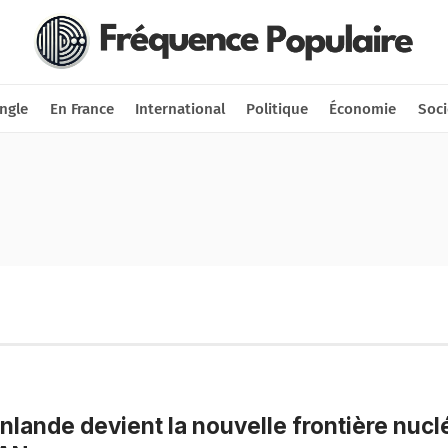
Nous soutenir
Connexion
ngle
En France
International
Politique
Économie
Soci
inlande devient la nouvelle frontière nucl