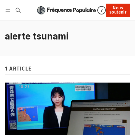
Nous
Nous soutenir
?
soutenir
Connexion
alerte tsunami
1 ARTICLE