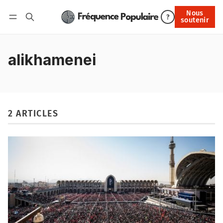
Nous
Nous soutenir
?
soutenir
Connexion
alikhamenei
2 ARTICLES