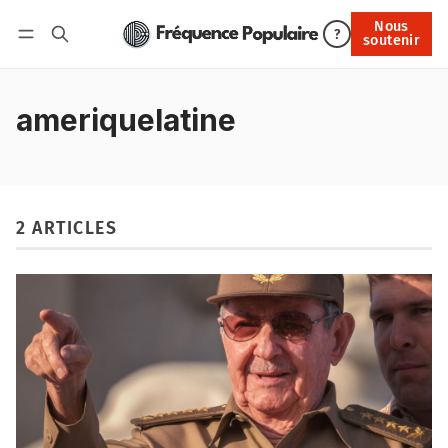
Nous
Nous soutenir
?
soutenir
Connexion
ameriquelatine
2 ARTICLES