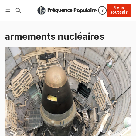
Nous
Nous soutenir
?
soutenir
Connexion
armements nucléaires