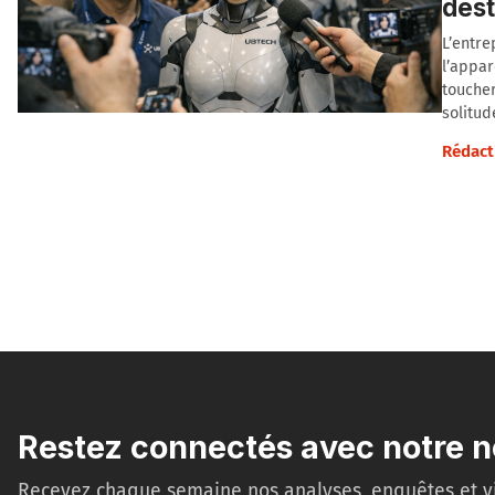
dest
L’entr
l’appar
toucher
solitud
Rédact
Restez connectés avec notre n
Recevez chaque semaine nos analyses, enquêtes et v