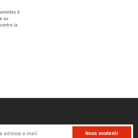
manoïdes à
le au
 contre la
Nous soutenir