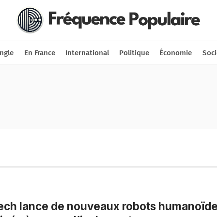
Nous soutenir
Connexion
ngle
En France
International
Politique
Économie
Soci
ech lance de nouveaux robots humanoïd