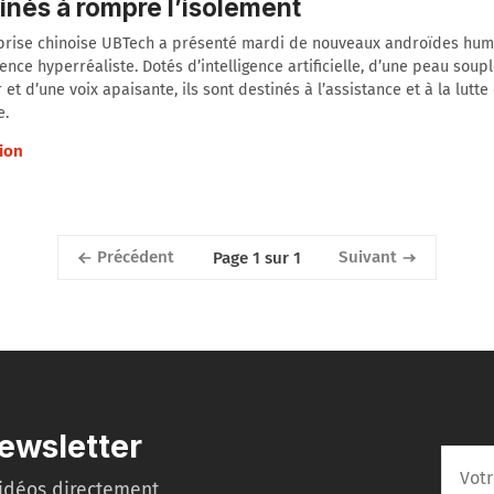
inés à rompre l’isolement
eprise chinoise UBTech a présenté mardi de nouveaux androïdes hu
ence hyperréaliste. Dotés d’intelligence artificielle, d’une peau soup
 et d’une voix apaisante, ils sont destinés à l’assistance et à la lutte
e.
ion
Précédent
Suivant
Page 1 sur 1
ewsletter
idéos directement