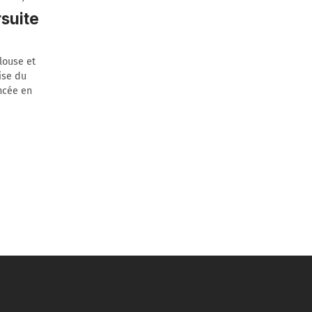
rsuite
louse et
ise du
ncée en