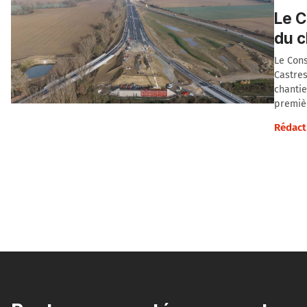
Le C
du c
Le Cons
Castres
chanti
premièr
Rédact