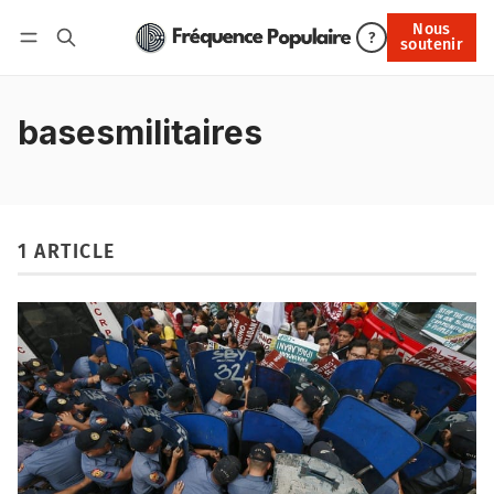
Nous
Nous soutenir
?
soutenir
Connexion
basesmilitaires
1 ARTICLE