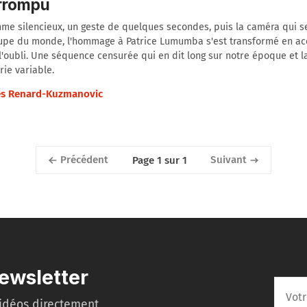
errompu
e silencieux, un geste de quelques secondes, puis la caméra qui s
oupe du monde, l'hommage à Patrice Lumumba s'est transformé en ac
l'oubli. Une séquence censurée qui en dit long sur notre époque et 
ie variable.
s Renard-Kuzmanovic
Précédent
Suivant
Page 1 sur 1
ewsletter
idéos directement