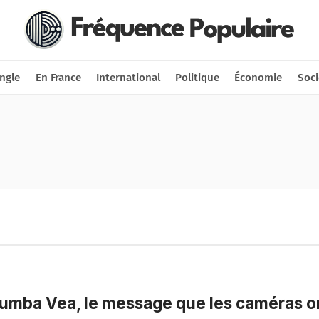
Nous soutenir
Connexion
ngle
En France
International
Politique
Économie
Soci
mba Vea, le message que les caméras o