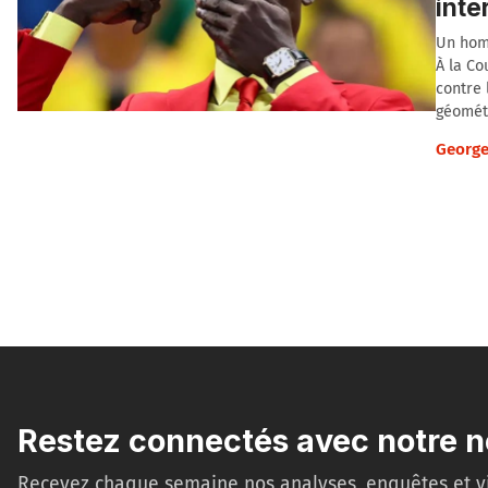
int
Un homm
À la C
contre 
géométr
George
Restez connectés avec notre n
Recevez chaque semaine nos analyses, enquêtes et v