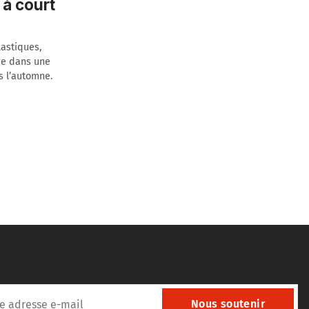
 à court
lastiques,
tre dans une
s l’automne.
Nous soutenir