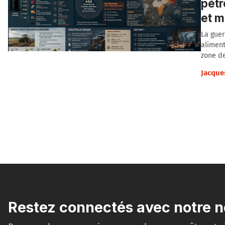
pétr
et 
La guer
aliment
zone de
Jacque
Restez connectés avec notre n