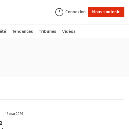
Connexion
Nous soutenir
?
été
Tendances
Tribunes
Vidéos
16 mai 2026
e