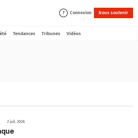
Connexion
Nous soutenir
?
été
Tendances
Tribunes
Vidéos
2 juil. 2026
taque