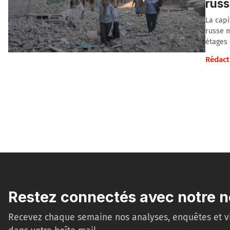
russ
La capi
russe m
étages 
Rédact
Restez connectés avec notre n
Recevez chaque semaine nos analyses, enquêtes et v