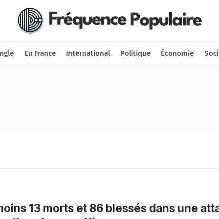
Nous soutenir
Connexion
ngle
En France
International
Politique
Économie
Soci
oins 13 morts et 86 blessés dans une at