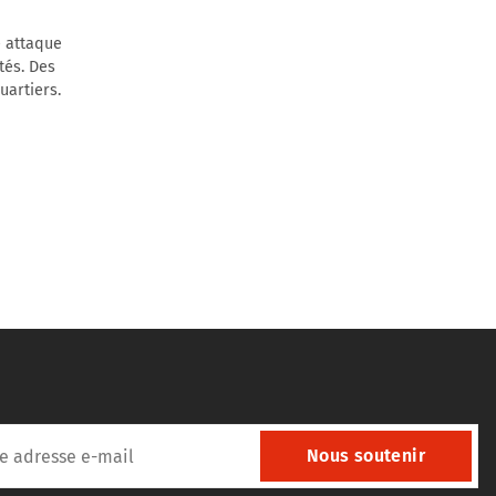
e attaque
tés. Des
uartiers.
Nous soutenir