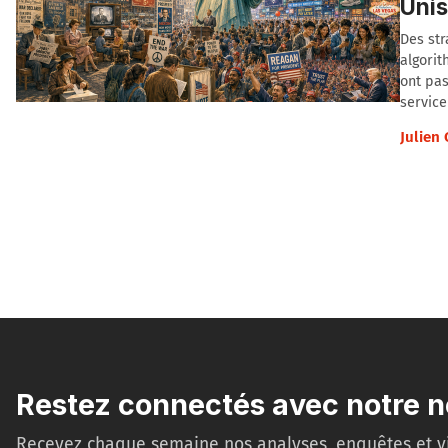
Unis
Des str
algorit
ont pas
service
Julien
Restez connectés avec notre n
Recevez chaque semaine nos analyses, enquêtes et v