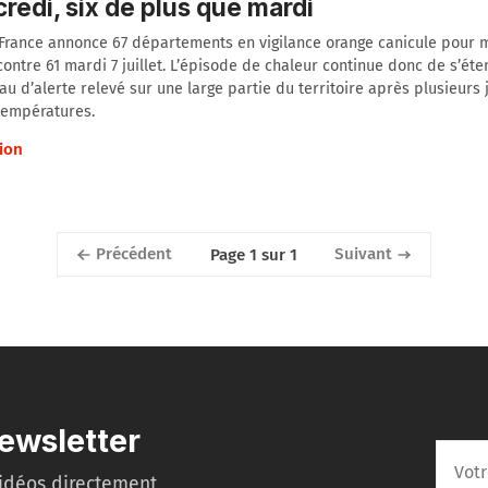
redi, six de plus que mardi
France annonce 67 départements en vigilance orange canicule pour 
, contre 61 mardi 7 juillet. L’épisode de chaleur continue donc de s’ét
au d’alerte relevé sur une large partie du territoire après plusieurs 
températures.
ion
Précédent
Suivant
Page 1 sur 1
ewsletter
idéos directement