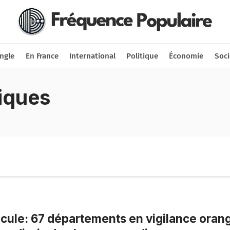
Nous soutenir
Connexion
ngle
En France
International
Politique
Économie
Soci
iques
cule: 67 départements en vigilance oran