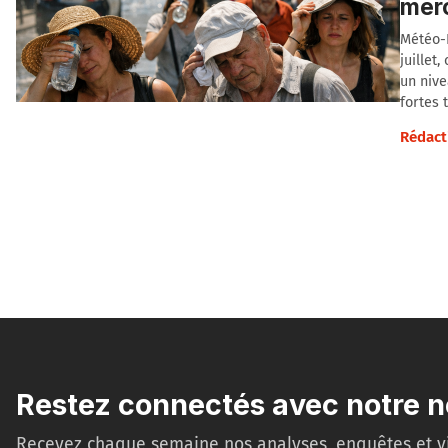
merc
Météo-
juillet
un nive
fortes 
Rédact
Restez connectés avec notre n
Recevez chaque semaine nos analyses, enquêtes et v