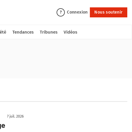
Connexion
Nous soutenir
?
été
Tendances
Tribunes
Vidéos
7 juil. 2026
ge