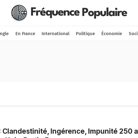
Nous soutenir
Connexion
ngle
En France
International
Politique
Économie
Soci
: Clandestinité, Ingérence, Impunité 250 