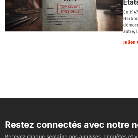
État
En 1947
Harbor.
démocra
autre, 
Julien
Restez connectés avec notre n
Recevez chaque semaine nos analyses, enquêtes et v