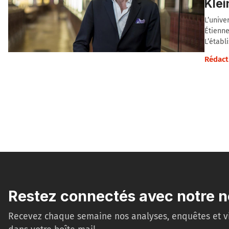
Klei
L’unive
Étienne
L’établ
Rédact
Restez connectés avec notre n
Recevez chaque semaine nos analyses, enquêtes et v