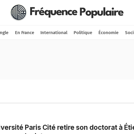
Nous soutenir
Connexion
ngle
En France
International
Politique
Économie
Soci
iversité Paris Cité retire son doctorat à Ét