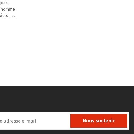
lques
un homme
ictoire.
Nous soutenir