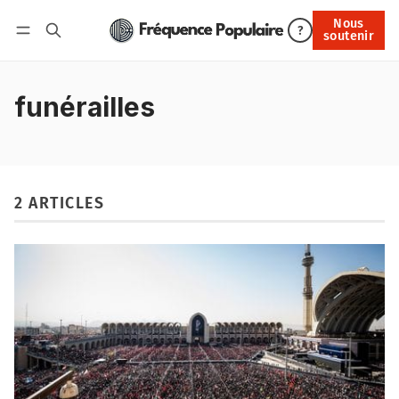
Nous
Nous soutenir
?
soutenir
Connexion
funérailles
2 ARTICLES