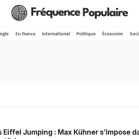
Nous soutenir
Connexion
ngle
En France
International
Politique
Économie
Soci
s Eiffel Jumping : Max Kühner s’impose d