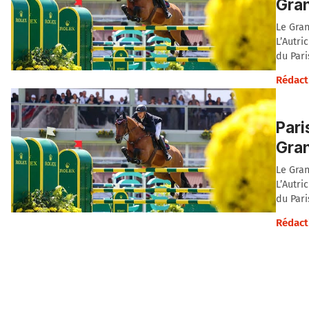
Gran
Le Gran
L’Autri
du Pari
Rédact
Pari
Gran
Le Gran
L’Autri
du Pari
Rédact