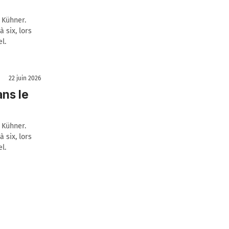
 Kühner.
 six, lors
l.
22 juin 2026
ans le
 Kühner.
 six, lors
l.