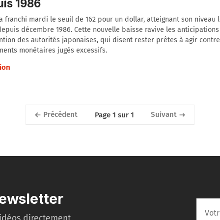
is 1986
a franchi mardi le seuil de 162 pour un dollar, atteignant son niveau 
depuis décembre 1986. Cette nouvelle baisse ravive les anticipations
ntion des autorités japonaises, qui disent rester prêtes à agir contr
ents monétaires jugés excessifs.
ion
Précédent
Suivant
Page 1 sur 1
ewsletter
idéos directement