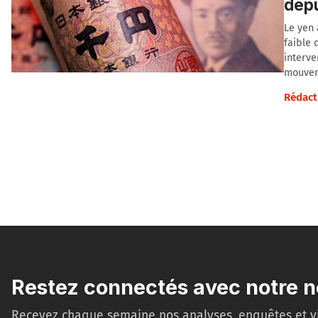
depu
Le yen 
faible 
interve
mouvem
Rédact
Restez connectés avec notre n
Recevez chaque semaine nos analyses, enquêtes et v