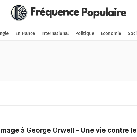
Nous soutenir
Connexion
ngle
En France
International
Politique
Économie
Soci
age à George Orwell - Une vie contre le