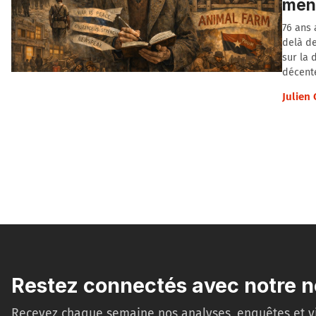
men
76 ans 
delà de
sur la 
décente
Julien
Restez connectés avec notre n
Recevez chaque semaine nos analyses, enquêtes et v