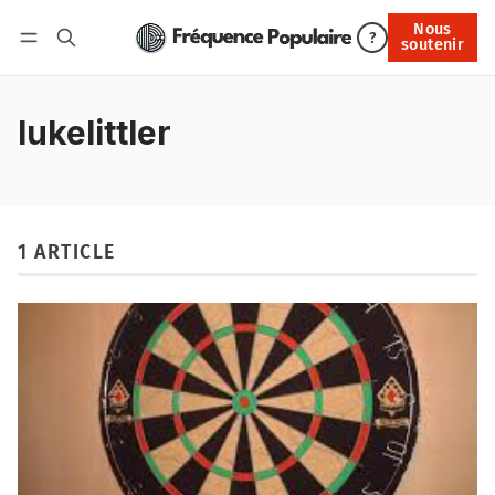
Nous
Nous soutenir
?
soutenir
Connexion
lukelittler
1 ARTICLE