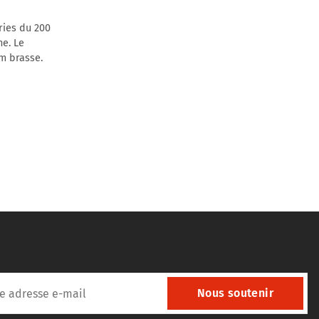
ries du 200
ne. Le
m brasse.
Nous soutenir