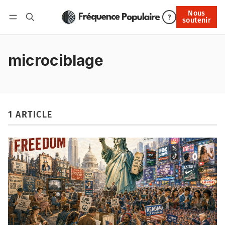
Nous
Nous soutenir
?
soutenir
Connexion
microciblage
1 ARTICLE