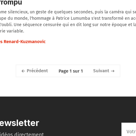
errompu
e silencieux, un geste de quelques secondes, puis la caméra qui s
oupe du monde, l'hommage à Patrice Lumumba s'est transformé en ac
l'oubli. Une séquence censurée qui en dit long sur notre époque et 
ie variable.
s Renard-Kuzmanovic
Précédent
Suivant
Page 1 sur 1
ewsletter
idéos directement