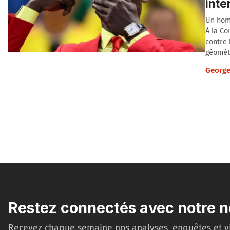
int
Un homm
À la C
contre 
géométr
George
Restez connectés avec notre n
Recevez chaque semaine nos analyses, enquêtes et v