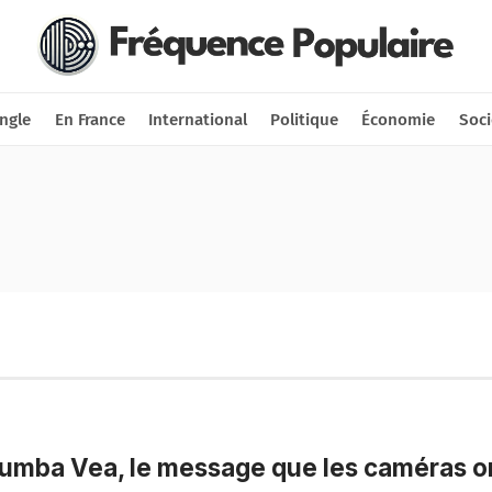
Nous soutenir
Connexion
ngle
En France
International
Politique
Économie
Soci
mba Vea, le message que les caméras o