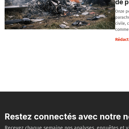
de 
Onze p
parachu
civile,
commerc
Rédact
Restez connectés avec notre n
Recevez chaque semaine nos analyses, enquêtes et v