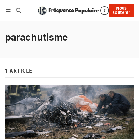
Nous
Nous soutenir
?
soutenir
Connexion
parachutisme
1 ARTICLE