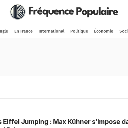
Nous soutenir
Connexion
ngle
En France
International
Politique
Économie
Soci
s Eiffel Jumping : Max Kühner s’impose d