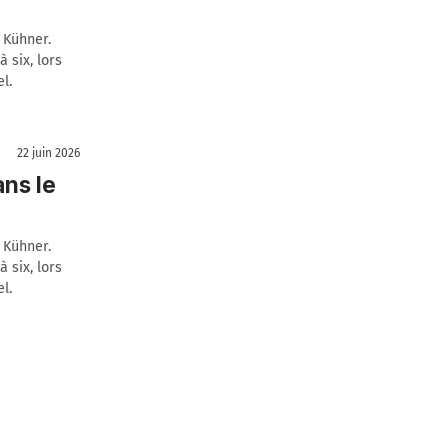
 Kühner.
 six, lors
l.
22 juin 2026
ans le
 Kühner.
 six, lors
l.