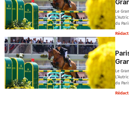
Gran
Le Gran
L’Autri
du Pari
Rédact
Pari
Gran
Le Gran
L’Autri
du Pari
Rédact