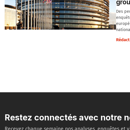
grou
Des per
enquêt
europée
nationa
Rédact
Restez connectés avec notre n
Recevez chaque semaine nos analyses, enquêtes et v