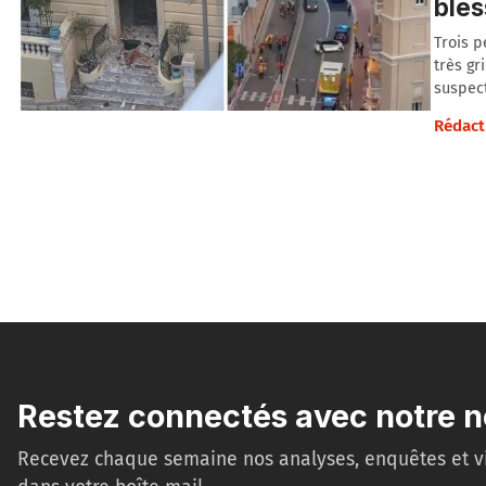
bles
Trois p
très gr
suspect
Rédact
Restez connectés avec notre n
Recevez chaque semaine nos analyses, enquêtes et v