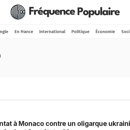
Nous soutenir
Connexion
ngle
En France
International
Politique
Économie
Soci
o
ntat à Monaco contre un oligarque ukraini