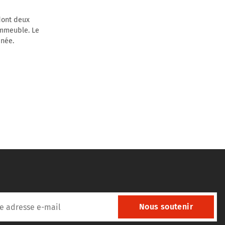
dont deux
immeuble. Le
inée.
Nous soutenir