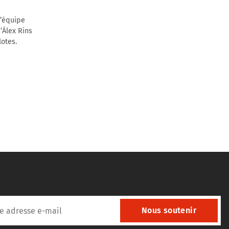
l’équipe
’Álex Rins
otes.
Nous soutenir