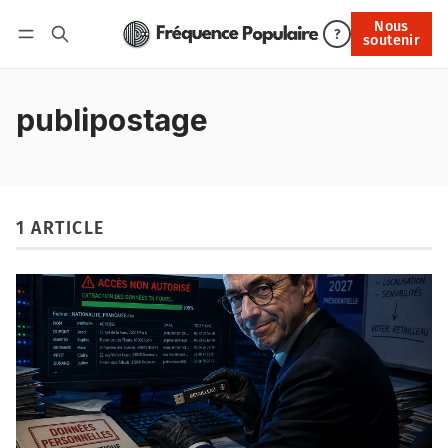
Nous
Nous soutenir
?
soutenir
Connexion
publipostage
1 ARTICLE