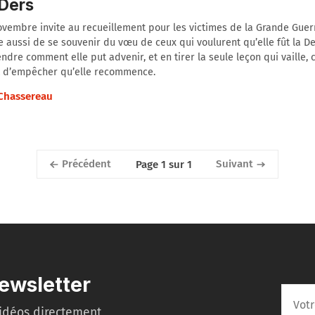
Ders
ovembre invite au recueillement pour les victimes de la Grande Guerr
 aussi de se souvenir du vœu de ceux qui voulurent qu’elle fût la De
dre comment elle put advenir, et en tirer la seule leçon qui vaille, c
 d’empêcher qu’elle recommence.
 Chassereau
Précédent
Suivant
Page 1 sur 1
ewsletter
idéos directement