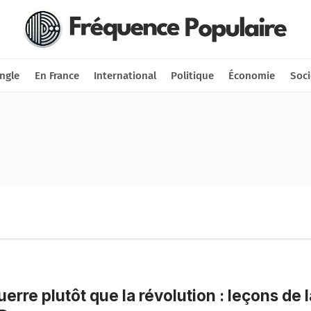
Nous soutenir
Connexion
ngle
En France
International
Politique
Économie
Soci
uerre plutôt que la révolution : leçons de 