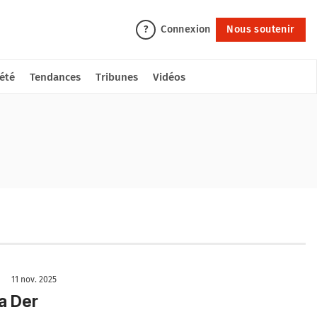
Connexion
Nous soutenir
?
été
Tendances
Tribunes
Vidéos
11 nov. 2025
la Der