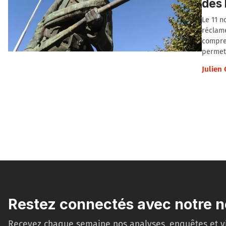
des 
Le 11 n
réclame
compren
permet
Julien
Restez connectés avec notre n
Recevez chaque semaine nos analyses, enquêtes et v