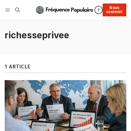
Nous
Nous soutenir
?
soutenir
Connexion
richesseprivee
1 ARTICLE