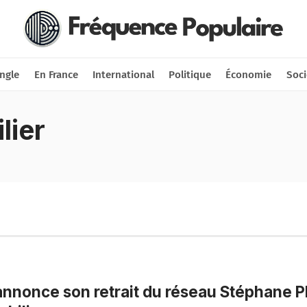
Nous soutenir
Connexion
ngle
En France
International
Politique
Économie
Soci
lier
nnonce son retrait du réseau Stéphane P