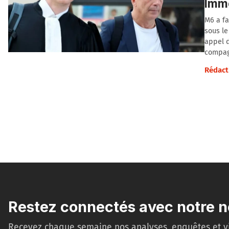
Immo
M6 a fa
sous le
appel d
compag
Rédact
Restez connectés avec notre n
Recevez chaque semaine nos analyses, enquêtes et v