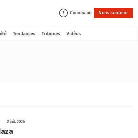
Connexion
Nous soutenir
?
été
Tendances
Tribunes
Vidéos
2 juil. 2026
laza