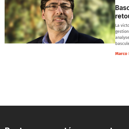
Basc
reto
La vict
gestion
analyse
bascule
Marco 