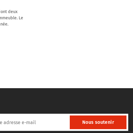
dont deux
immeuble. Le
inée.
Nous soutenir