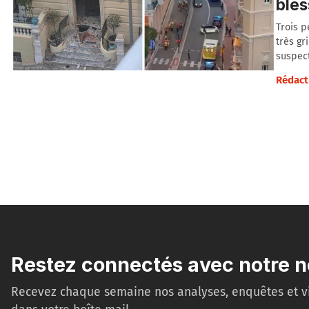
bles
Trois p
très gr
suspect
Rédact
Restez connectés avec notre n
Recevez chaque semaine nos analyses, enquêtes et v