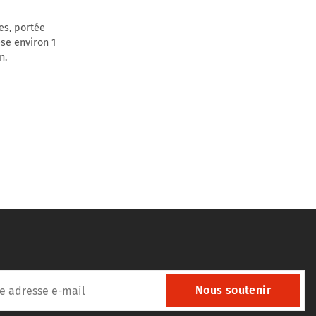
es, portée
èse environ 1
n.
Nous soutenir