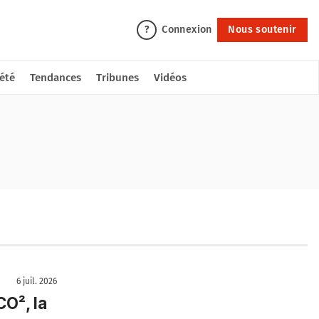
Connexion
Nous soutenir
?
été
Tendances
Tribunes
Vidéos
6 juil. 2026
O², la