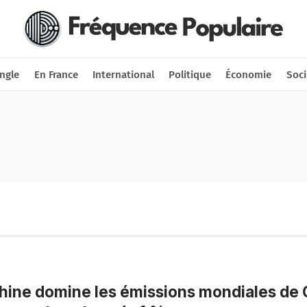
Nous soutenir
Connexion
ngle
En France
International
Politique
Économie
Soci
hine domine les émissions mondiales de C