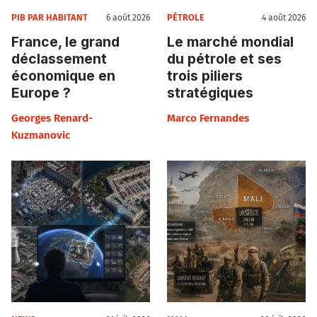
PIB PAR HABITANT
PÉTROLE
6 août 2026
4 août 2026
France, le grand
Le marché mondial
déclassement
du pétrole et ses
économique en
trois piliers
Europe ?
stratégiques
Georges Renard-
Marco Fernandes
Kuzmanovic