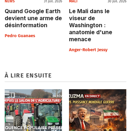
NEWS
MALI
31 juil. 2026
30 juil. 2026
Quand Google Earth
Le Mali dans le
devient une arme de
viseur de
désinformation
Washington :
anatomie d'une
Pedro Guanaes
menace
Anger-Robert Jessy
À LIRE ENSUITE