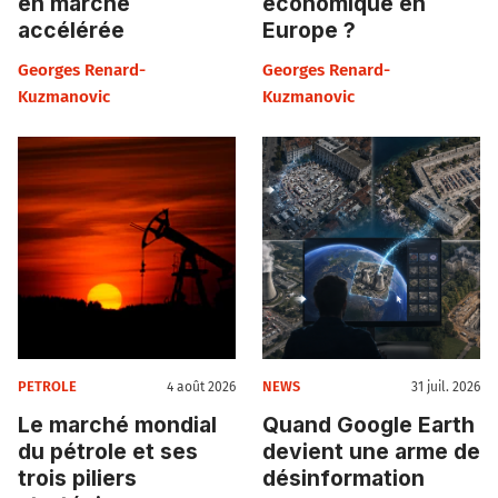
en marche
économique en
accélérée
Europe ?
Georges Renard-
Georges Renard-
Kuzmanovic
Kuzmanovic
PETROLE
NEWS
4 août 2026
31 juil. 2026
Le marché mondial
Quand Google Earth
du pétrole et ses
devient une arme de
trois piliers
désinformation