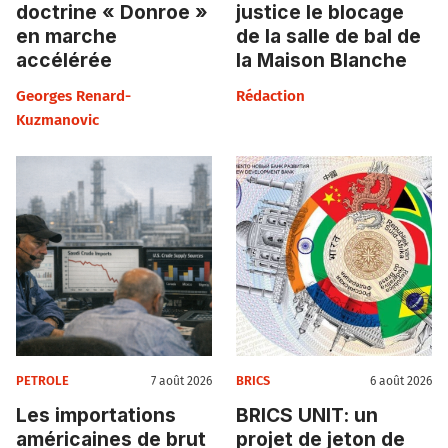
doctrine « Donroe »
justice le blocage
en marche
de la salle de bal de
accélérée
la Maison Blanche
Georges Renard-
Rédaction
Kuzmanovic
PETROLE
BRICS
7 août 2026
6 août 2026
Les importations
BRICS UNIT: un
américaines de brut
projet de jeton de