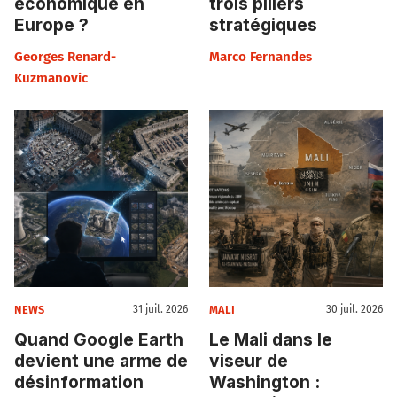
économique en
trois piliers
Europe ?
stratégiques
Georges Renard-
Marco Fernandes
Kuzmanovic
NEWS
MALI
31 juil. 2026
30 juil. 2026
Quand Google Earth
Le Mali dans le
devient une arme de
viseur de
désinformation
Washington :