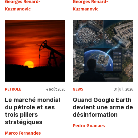
Georges Renard-
Georges Renard-
Kuzmanovic
Kuzmanovic
PETROLE
NEWS
4 août 2026
31 juil. 2026
Le marché mondial
Quand Google Earth
du pétrole et ses
devient une arme de
trois piliers
désinformation
stratégiques
Pedro Guanaes
Marco Fernandes