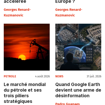
accélérée
Europe ?
Georges Renard-
Georges Renard-
Kuzmanovic
Kuzmanovic
PETROLE
NEWS
4 août 2026
31 juil. 2026
Le marché mondial
Quand Google Earth
du pétrole et ses
devient une arme de
trois piliers
désinformation
stratégiques
Pedro Guanaes