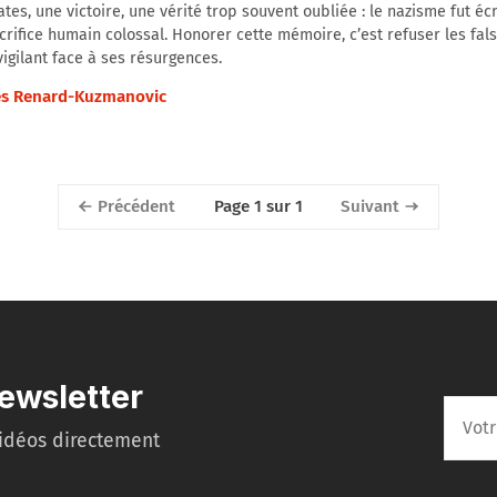
tes, une victoire, une vérité trop souvent oubliée : le nazisme fut éc
crifice humain colossal. Honorer cette mémoire, c’est refuser les falsi
vigilant face à ses résurgences.
s Renard-Kuzmanovic
Précédent
Suivant
Page 1 sur 1
ewsletter
idéos directement