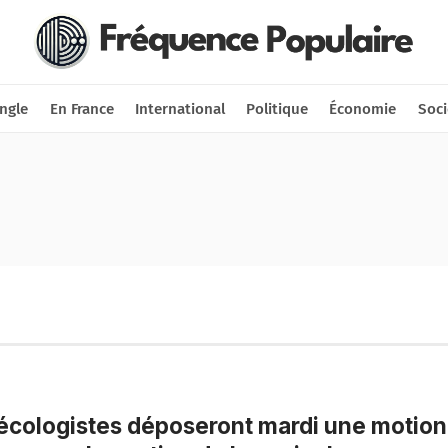
Nous soutenir
Connexion
ngle
En France
International
Politique
Économie
Soci
écologistes déposeront mardi une motion