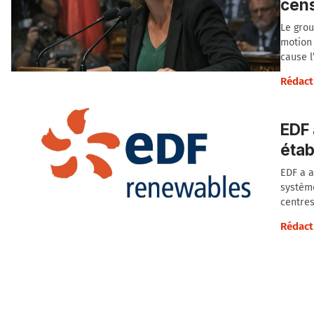
cens
Le grou
motion 
cause l
Rédact
EDF 
étab
EDF a a
système
centres
Rédact