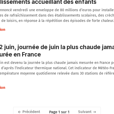
lissements accueillant des enfants
nnoncé vendredi une enveloppe de 80 millions d’euros pour installe
s de rafraîchissement dans des établissements scolaires, des crèch
 de loisirs, en réponse à la répétition des épisodes de forte chaleur.
ion
2 juin, journée de juin la plus chaude jam
urée en France
uin est devenu la journée la plus chaude jamais mesurée en France 
, d’après l’Indicateur thermique national. Cet indicateur de Météo-F
 température moyenne quotidienne relevée dans 30 stations de référ
ion
Précédent
Suivant
Page 1 sur 1