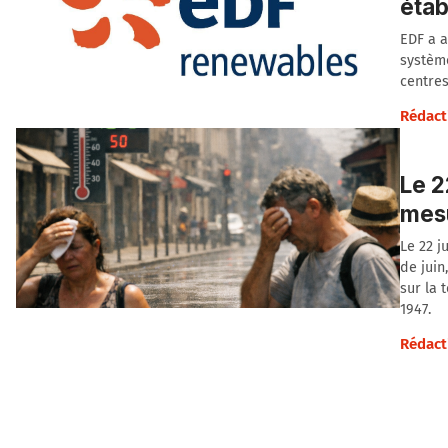
étab
EDF a a
système
centres
Rédact
Le 2
mes
Le 22 j
de juin
sur la
1947.
Rédact