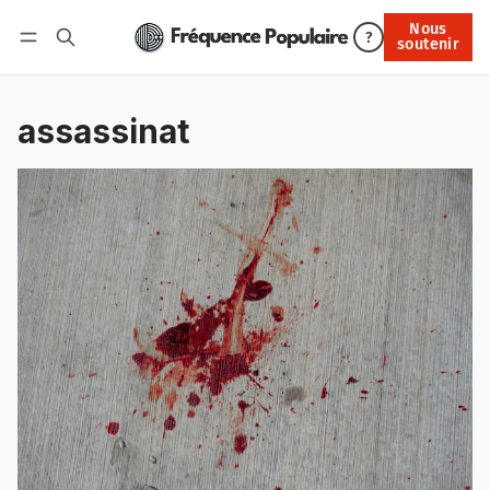
Nous
Nous soutenir
?
soutenir
Connexion
assassinat