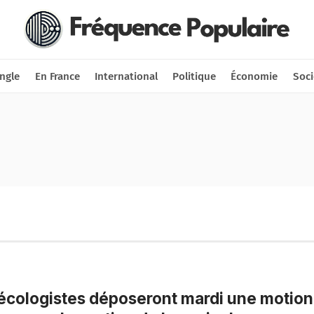
Nous soutenir
Connexion
ngle
En France
International
Politique
Économie
Soci
écologistes déposeront mardi une motion