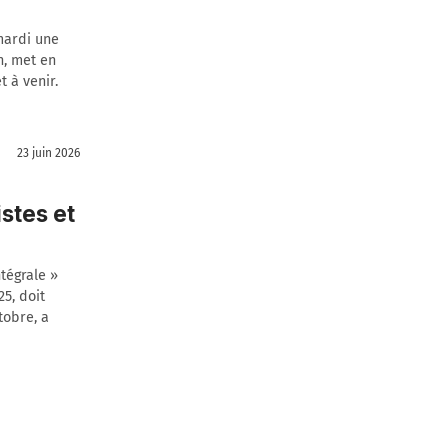
mardi une
n, met en
t à venir.
23 juin 2026
stes et
tégrale »
5, doit
tobre, a