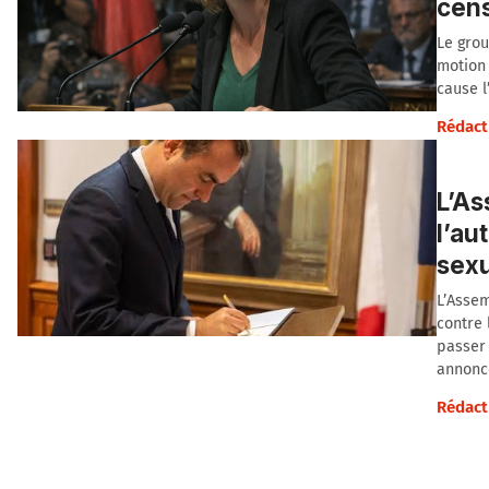
cens
Le grou
motion 
cause l
Rédact
L’As
l’au
sexu
L’Assem
contre 
passer
annoncé
Rédact