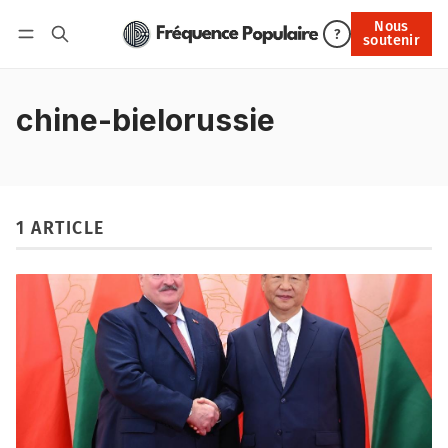
Nous
Nous soutenir
?
soutenir
Connexion
chine-bielorussie
1 ARTICLE